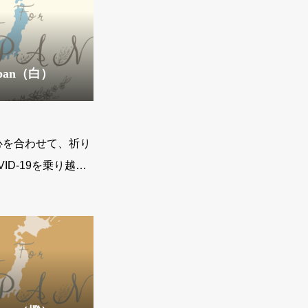
Japan（白）
心を合わせて、祈り
ID-19を乗り越え
すように。祈りを込