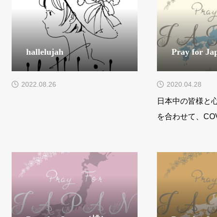
起こさせるね。例えば、「コリント
の信徒への手紙一」13章4-7節に
は、愛がどれほど大切であるかが美
hallelujah
Pray for 
しく描かれているよ。「愛は忍耐強
い
2022.08.26
2020.04.28
日本中の皆様と
を合わせて、COV
ることができま
めて。curo