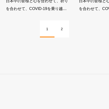
日本中の皆様と心を合わせて、祈り
日本中の皆様と
を合わせて、COVID-19を乗り越え
を合わせて、COV
ることができますように。祈りを込
ることができま
めて。curo
めて。curo
1
2