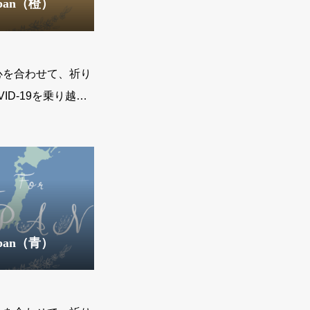
Japan（橙）
心を合わせて、祈り
ID-19を乗り越え
すように。祈りを込
Japan（青）