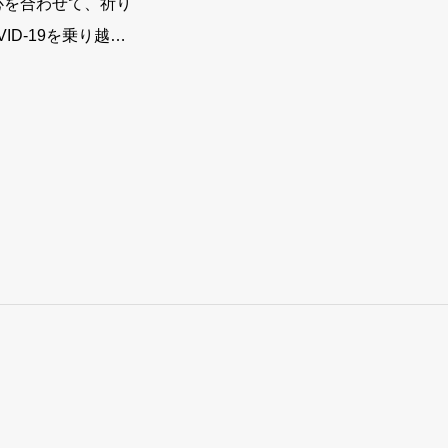
心を合わせて、祈り
ID-19を乗り越え
すように。祈りを込