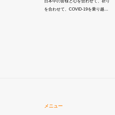
日本中の皆様と心を合わせて、祈り
を合わせて、COVID-19を乗り越え
ることができますように。祈りを込
めて。curo
メニュー