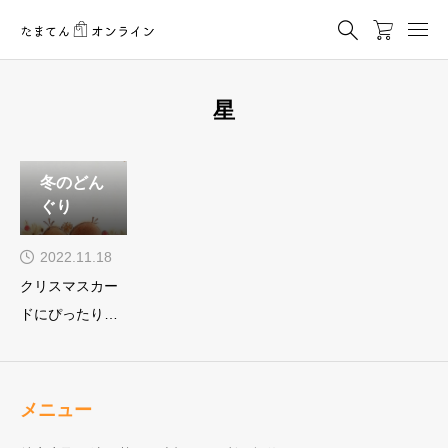
星
冬のどん
ぐり
2022.11.18
クリスマスカー
ドにぴったりな
イラストドング
リ、ヒイラギ、
星寄り添う２つ
メニュー
のどんぐりと中