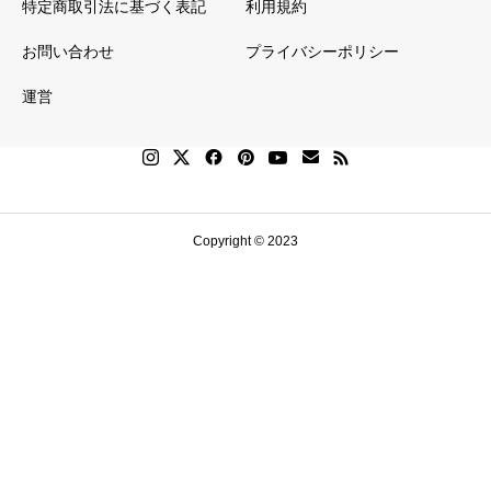
紹介します！
特定商取引法に基づく表記
利用規約
「神は愛です」
お問い合わせ
プライバシーポリシー
というメッセー
運営
ジで、神様の愛
を伝えてくださ
い！ウェブサイ
ト、プレゼンテ
ーション、チラ
Copyright © 2023
シにも活用でき
ます。無料でダ
ウンロード可能
なので、ぜひご
利用ください！