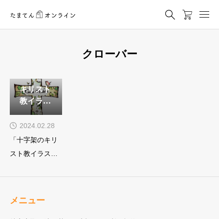
クローバー
キリスト
教イラス
ト無料素
材、十字
2024.02.28
架、神は
「十字架のキリ
愛です
スト教イラスト
無料素材」をお
探しですか？
KAYOさんの素敵
メニュー
なイラストをご